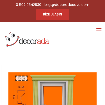
0 507 2542830
bilgi@decoradasove.com
BİZE ULAŞIN
TAÇ8
Ana Sayfa
Tüm Ürün
|
Kategorileri