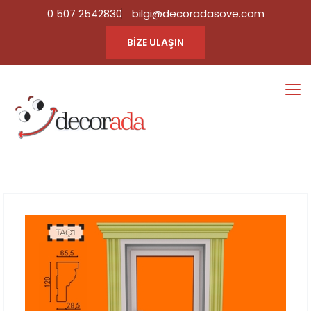
0 507 2542830
bilgi@decoradasove.com
BİZE ULAŞIN
TAÇ1
Ana Sayfa
Tüm Ürün
|
Kategorileri