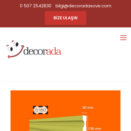
0 507 2542830
bilgi@decoradasove.com
BİZE ULAŞIN
S160
Ana Sayfa
Tüm Ürün
|
Kategorileri