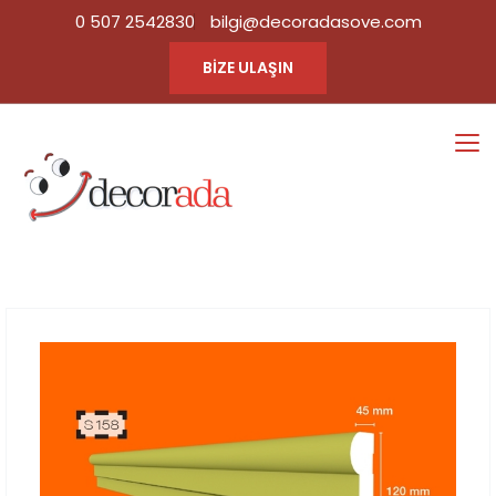
0 507 2542830
bilgi@decoradasove.com
BİZE ULAŞIN
S158
Ana Sayfa
Tüm Ürün
|
Kategorileri