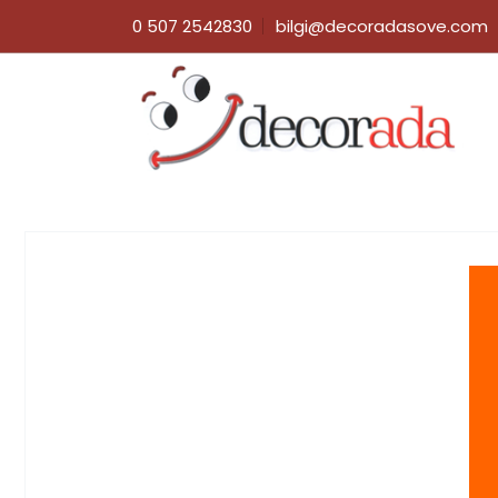
0 507 2542830
bilgi@decoradasove.com