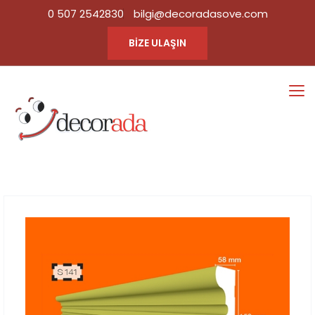
0 507 2542830
bilgi@decoradasove.com
BİZE ULAŞIN
S141
Ana Sayfa
Tüm Ürün
|
Kategorileri