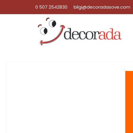
0 507 2542830
bilgi@decoradasove.com