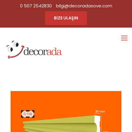
0 507 2542830
bilgi@decoradasove.com
BİZE ULAŞIN
S119
Ana Sayfa
Tüm Ürün
|
Kategorileri