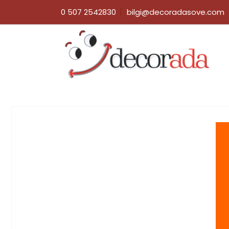
0 507 2542830
bilgi@decoradasove.com