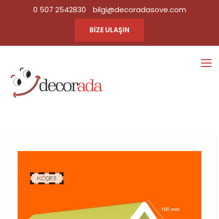
0 507 2542830
bilgi@decoradasove.com
BİZE ULAŞIN
KÖŞE3
Ana Sayfa
Tüm Ürün
|
Kategorileri