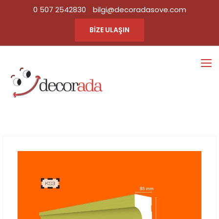
0 507 2542830
bilgi@decoradasove.com
BİZE ULAŞIN
KS3
Ana Sayfa
Tüm Ürün
|
Kategorileri