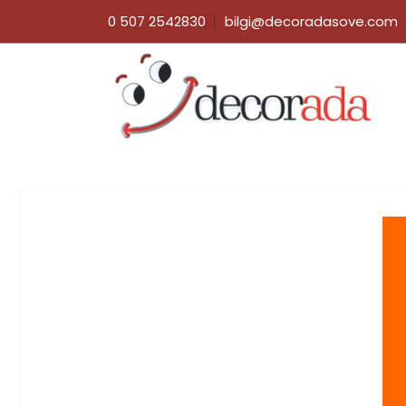
0 507 2542830
bilgi@decoradasove.com