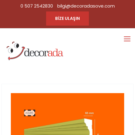
0 507 2542830
bilgi@decoradasove.com
BİZE ULAŞIN
KS15
Ana Sayfa
Tüm Ürün
|
Kategorileri